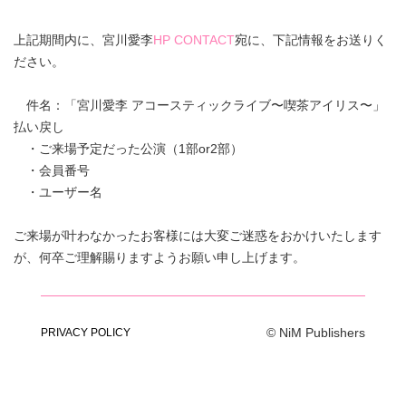
上記期間内に、宮川愛李
HP CONTACT
宛に、下記情報をお送りく
ださい。
件名：「宮川愛李 アコースティックライブ〜喫茶アイリス〜」
払い戻し
・ご来場予定だった公演（1部or2部）
・会員番号
・ユーザー名
ご来場が叶わなかったお客様には大変ご迷惑をおかけいたします
が、何卒ご理解賜りますようお願い申し上げます。
© NiM Publishers
PRIVACY POLICY